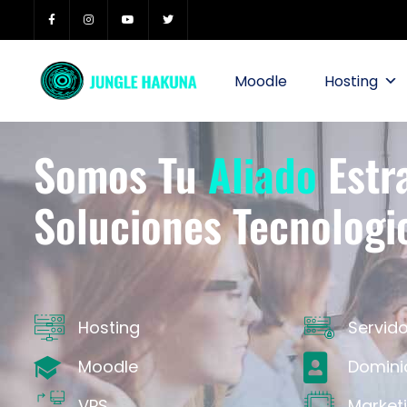
Moodle
Hosting
Somos Tu
Aliado
Estr
Soluciones Tecnologi
Hosting
Servid
Moodle
Domini
VPS
Marketi