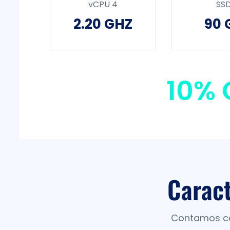
vCPU 4
SS
2.20 GHZ
90 
10% 
Caract
Contamos con