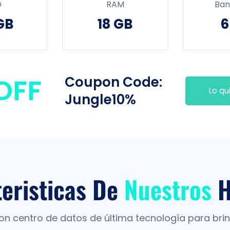
D
RAM
Ban
GB
18 GB
6
OFF
Coupon Code:
Lo qu
Jungle10%
eristicas De
Nuestros
H
 centro de datos de última tecnología para bri