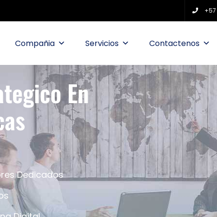
+57
Compañia
Servicios
Contactenos
ategico En
cas
ores Dedicados
os
ng Digital