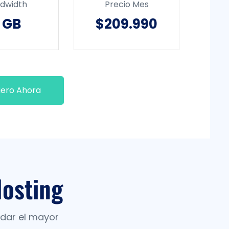
dwidth
Precio Mes
 GB
$209.990
iero Ahora
osting
ndar el mayor