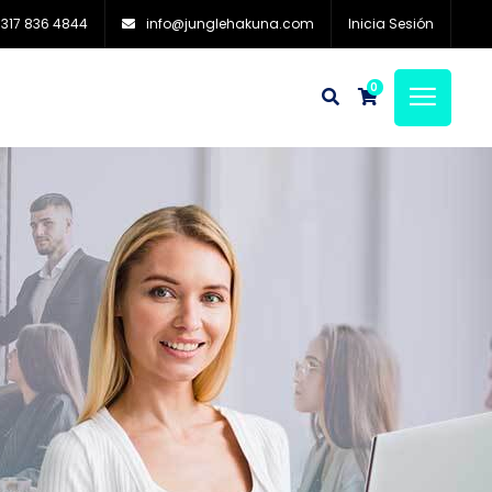
 317 836 4844
info@junglehakuna.com
Inicia Sesión
0