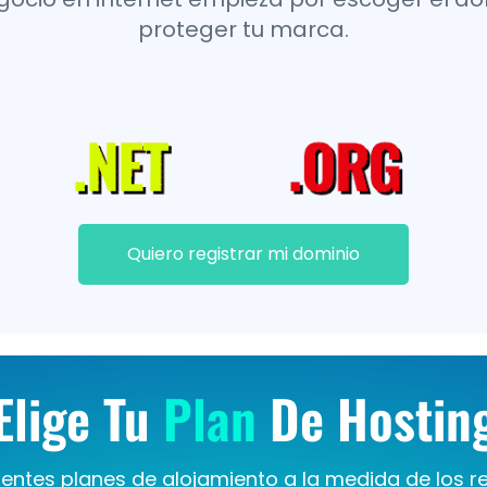
proteger tu marca.
Quiero registrar mi dominio
Elige Tu
Plan
De Hostin
entes planes de alojamiento a la medida de los r