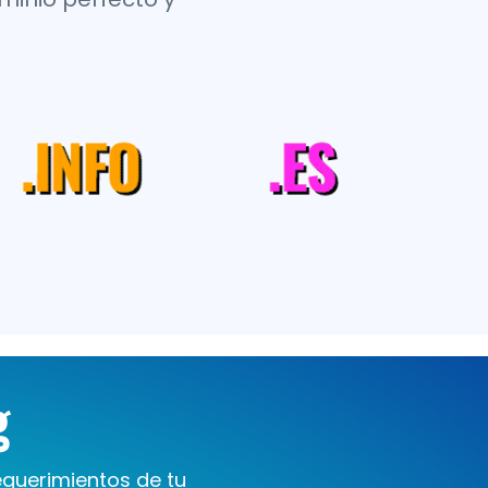
g
equerimientos de tu