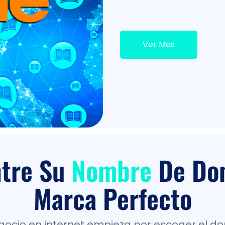
Ver Mas
tre Su
Nombre
De Dom
Marca Perfecto
negocio en internet empieza por escoger el do