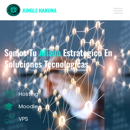
Somos Tu
Aliado
Estrategico En
Soluciones Tecnologicas
Hosting
Moodle
VPS